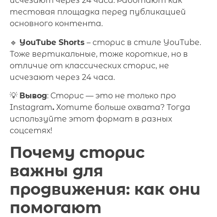
исчезают через 24 часа. Работают как
тестовая площадка перед публикацией
основного контента.
🔹
YouTube Shorts
– сторис в стиле YouTube.
Тоже вертикальные, тоже короткие, но в
отличие от классических сторис, не
исчезают через 24 часа.
💡
Вывод
: Сторис — это не только про
Instagram
.
Хотите больше охвата? Тогда
используйте этот формат в разных
соцсетях!
Почему сторис
важны для
продвижения: как они
помогают