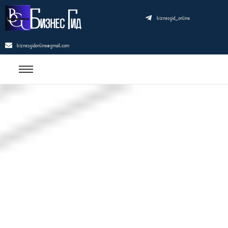
biznesgid_online
biznesgidonline@gmail.com