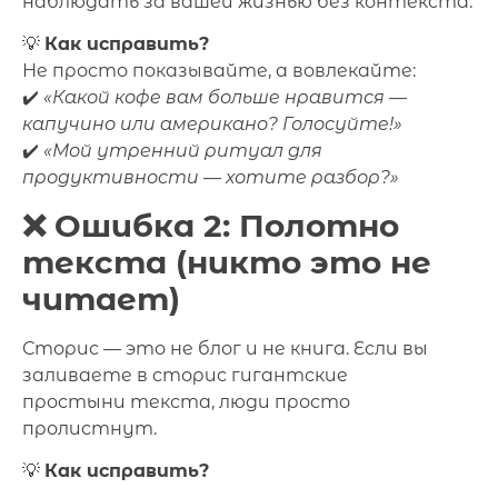
наблюдать за вашей жизнью без контекста.
💡
Как исправить?
Не просто показывайте, а вовлекайте:
✔️
«Какой кофе вам больше нравится —
капучино или американо? Голосуйте!»
✔️
«Мой утренний ритуал для
продуктивности — хотите разбор?»
❌ Ошибка 2: Полотно
текста (никто это не
читает)
Сторис — это не блог и не книга. Если вы
заливаете в сторис гигантские
простыни текста, люди просто
пролистнут.
💡
Как исправить?