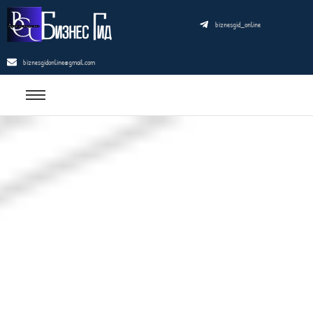
biznesgid_online
biznesgidonline@gmail.com