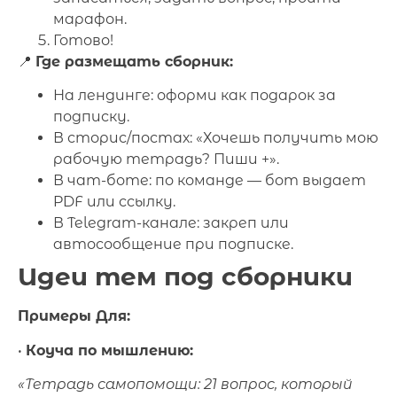
марафон.
Готово!
📍
Где размещать сборник:
На лендинге: оформи как подарок за
подписку.
В сторис/постах: «Хочешь получить мою
рабочую тетрадь? Пиши +».
В чат-боте: по команде — бот выдает
PDF или ссылку.
В Telegram-канале: закреп или
автосообщение при подписке.
Идеи тем под сборники
Примеры Для:
•
Коуча по мышлению:
«Тетрадь самопомощи: 21 вопрос, который