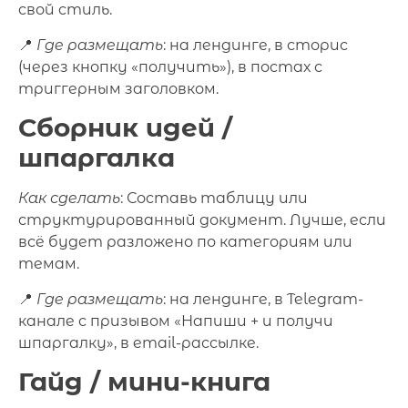
свой стиль.
📍
Где размещать
: на лендинге, в сторис
(через кнопку «получить»), в постах с
триггерным заголовком.
Сборник идей /
шпаргалка
Как сделать
: Составь таблицу или
структурированный документ. Лучше, если
всё будет разложено по категориям или
темам.
📍
Где размещать
: на лендинге, в Telegram-
канале с призывом «Напиши + и получи
шпаргалку», в email-рассылке.
Гайд / мини-книга